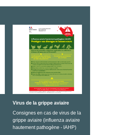
Virus de la grippe aviaire
Arrêté concernant l
voisinage
Consignes en cas de virus de la
Cliquez ici pour le co
grippe aviaire (influenza aviaire
hautement pathogène - IAHP)