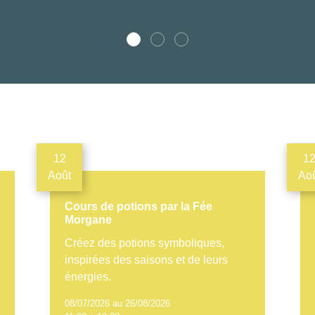
12
1
Août
Ao
Cours de potions par la Fée
Morgane
Créez des potions symboliques,
inspirées des saisons et de leurs
énergies.
08/07/2026 au 26/08/2026