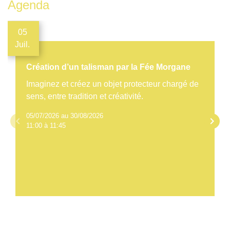
Agenda
05
Juil.
Création d’un talisman par la Fée Morgane
Imaginez et créez un objet protecteur chargé de
sens, entre tradition et créativité.
05/07/2026 au 30/08/2026
keyboard_arrow_left
keyboard_arrow_right
11:00 à 11:45
Voir tout