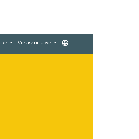
language
ique
Vie associative