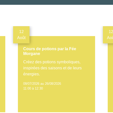
12
1
Août
Ao
Cours de potions par la Fée
Morgane
Créez des potions symboliques,
inspirées des saisons et de leurs
énergies.
08/07/2026 au 26/08/2026
11:00 à 12:30