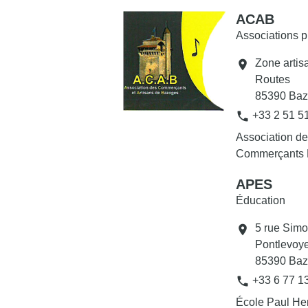
ACAB
Associations p
Zone artis
location_on
Routes
85390 Baz
phone
+33 2 51 5
Association de
Commerçants 
APES
Éducation
5 rue Sim
location_on
Pontlevoy
85390 Baz
phone
+33 6 77 1
École Paul He