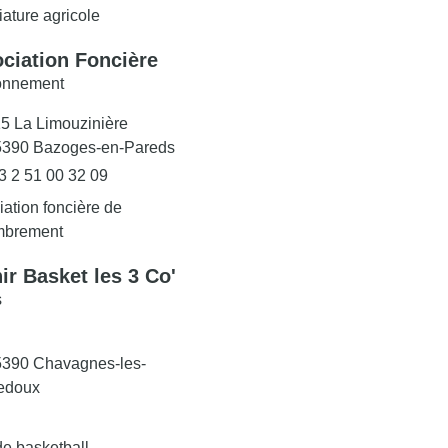
iature agricole
ciation Foncière
onnement
5 La Limouzinière
5390 Bazoges-en-Pareds
3 2 51 00 32 09
ation foncière de
mbrement
ir Basket les 3 Co'
s
5390 Chavagnes-les-
edoux
de basketball