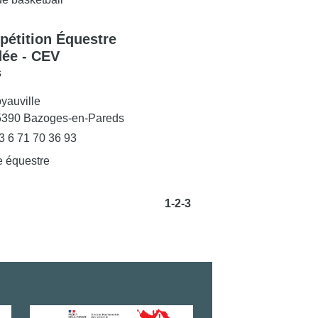
étition Équestre
ée - CEV
s
yauville
5390 Bazoges-en-Pareds
3 6 71 70 36 93
e équestre
1
-2
-3