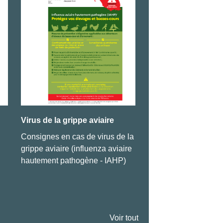
Virus de la grippe aviaire
Arrêté concernant l
voisinage
Consignes en cas de virus de la
Cliquez ici pour le co
grippe aviaire (influenza aviaire
hautement pathogène - IAHP)
Voir tout