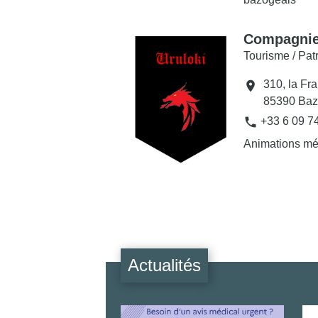
Compagnie
Tourisme / Pat
310, la Fr
location_on
85390 Baz
phone
+33 6 09 7
Animations mé
Actualités