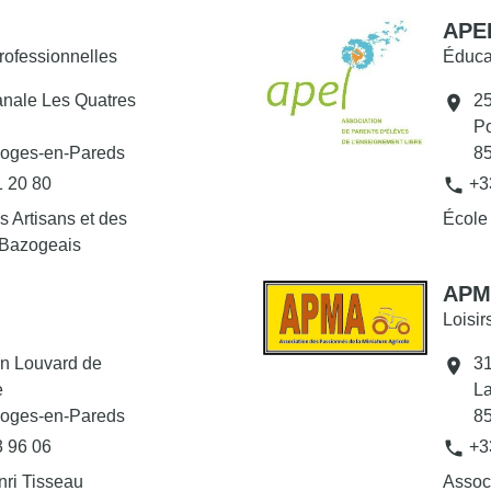
APE
rofessionnelles
Éduca
anale Les Quatres
25
location_on
Po
oges-en-Pareds
8
phone
1 20 80
+3
s Artisans et des
École
Bazogeais
APM
Loisir
on Louvard de
31
location_on
e
La
oges-en-Pareds
8
phone
3 96 06
+3
nri Tisseau
Assoc