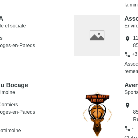
la min
A
Asso
le et sociale
Envir
is
11
location_on
oges-en-Pareds
8
phone
+3
Associ
reme
du Bocage
Aven
rimoine
Sport
Cormiers
-
location_on
oges-en-Pareds
8
R
phone
-
patrimoine
Club 