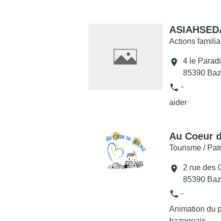
ASIAHSED
Actions familia
4 le Parad
location_on
85390 Baz
phone
-
aider
Au Coeur 
Tourisme / Pat
2 rue des 
location_on
85390 Baz
phone
-
Animation du 
bazogeais