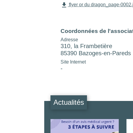
file_download
flyer or du dragon_page-0002.
Coordonnées de l'associa
Adresse
310, la Frambetière
85390 Bazoges-en-Pareds
Site Internet
-
Actualités