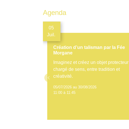
Agenda
05
Juil.
Création d’un talisman par la Fée
Morgane
Imaginez et créez un objet protecteur
chargé de sens, entre tradition et
créativité.
keyboard_arrow_left
05/07/2026 au 30/08/2026
11:00 à 11:45