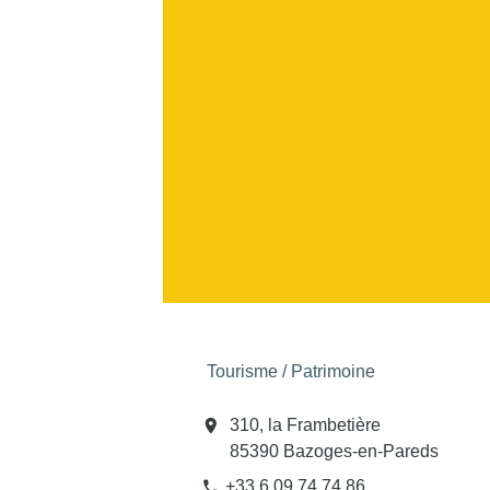
Tourisme / Patrimoine
location_on
310, la Frambetière
85390 Bazoges-en-Pareds
+33 6 09 74 74 86
phone