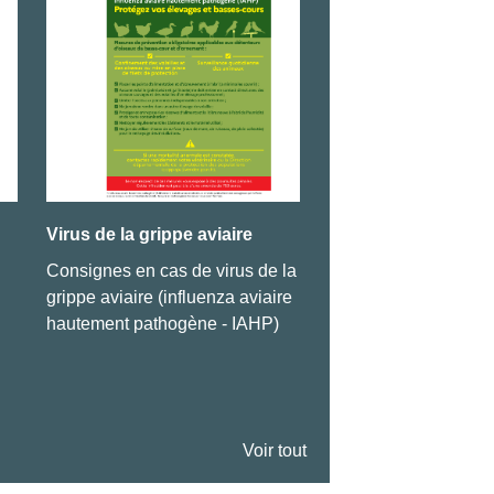
Virus de la grippe aviaire
Arrêté concernant l
voisinage
Consignes en cas de virus de la
Cliquez ici pour le co
grippe aviaire (influenza aviaire
hautement pathogène - IAHP)
Voir tout