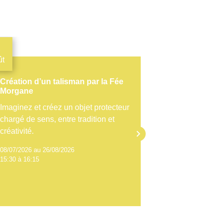
2
13
ût
Août
Création d’un talisman par la Fée
La page du g
Morgane
Morgane
Imaginez et créez un objet protecteur
Calligraphiez
chargé de sens, entre tradition et
magique, pour
créativité.
l’apprenti-al
keyboard_arrow_right
08/07/2026 au 26/08/2026
09/07/2026 au 
15:30 à 16:15
14:30 à 15:15
Voir tout