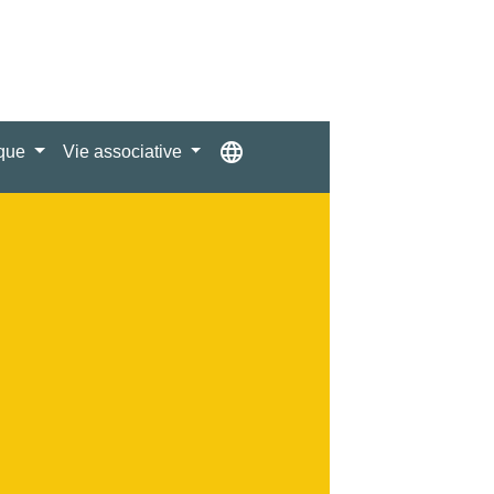
language
ique
Vie associative