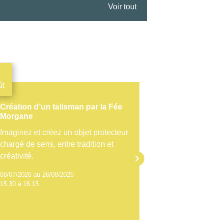
Voir tout
2
13
ût
Août
Création d’un talisman par la Fée
La page du g
Morgane
Morgane
Imaginez et créez un objet protecteur
Calligraphiez
chargé de sens, entre tradition et
magique, pour
créativité.
l’apprenti-al
keyboard_arrow_right
08/07/2026 au 26/08/2026
09/07/2026 au 
15:30 à 16:15
14:30 à 15:15