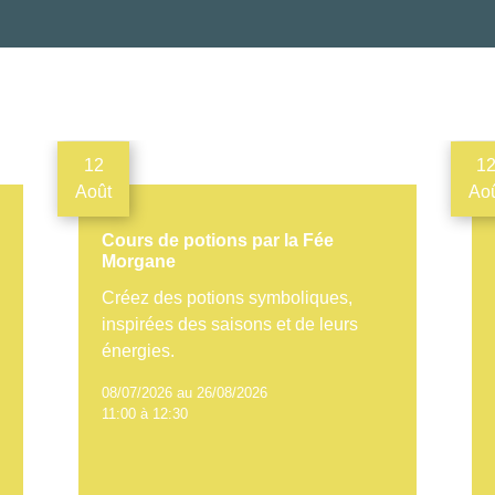
12
1
Août
Ao
Cours de potions par la Fée
Morgane
Créez des potions symboliques,
inspirées des saisons et de leurs
énergies.
08/07/2026 au 26/08/2026
11:00 à 12:30