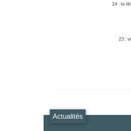
24 : la l
23 : v
Actualités