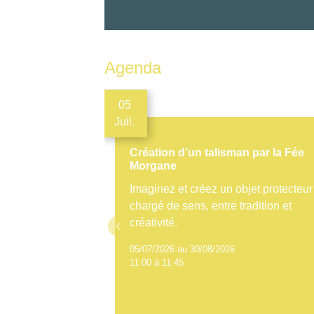
Agenda
05
Juil.
Création d’un talisman par la Fée
Morgane
Imaginez et créez un objet protecteur
chargé de sens, entre tradition et
créativité.
keyboard_arrow_left
05/07/2026 au 30/08/2026
11:00 à 11:45