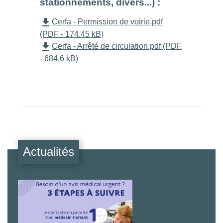
stationnements, divers...) :
file_download
Cerfa - Permission de voirie.pdf
(PDF - 174.45 kB)
file_download
Cerfa - Arrêté de circulation.pdf (PDF
- 684.6 kB)
Actualités