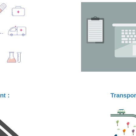
t :
Transport