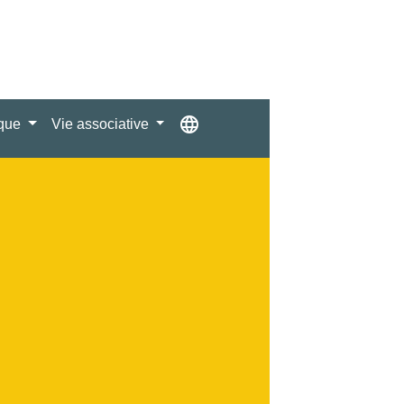
language
ique
Vie associative