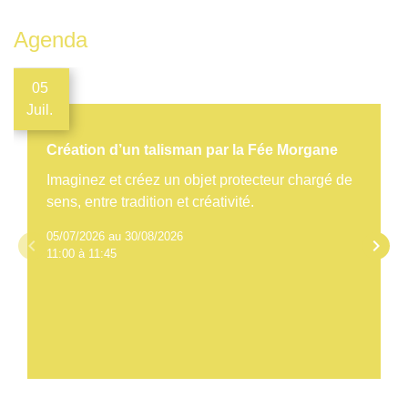
Agenda
05
Juil.
Création d’un talisman par la Fée Morgane
Imaginez et créez un objet protecteur chargé de
sens, entre tradition et créativité.
05/07/2026 au 30/08/2026
keyboard_arrow_left
keyboard_arrow_right
11:00 à 11:45
Voir tout