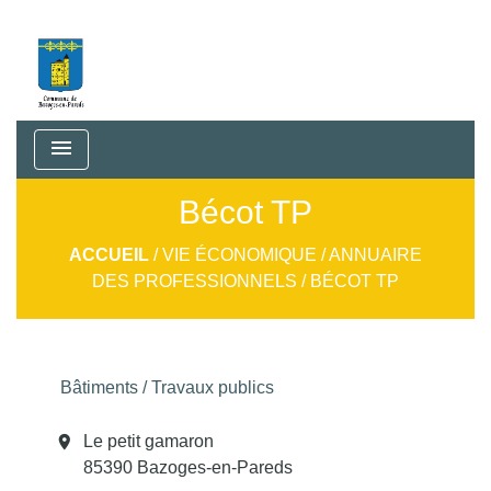
menu
Bécot TP
ACCUEIL
/
VIE ÉCONOMIQUE
/
ANNUAIRE
DES PROFESSIONNELS
/
BÉCOT TP
Bâtiments / Travaux publics
location_on
Le petit gamaron
85390 Bazoges-en-Pareds